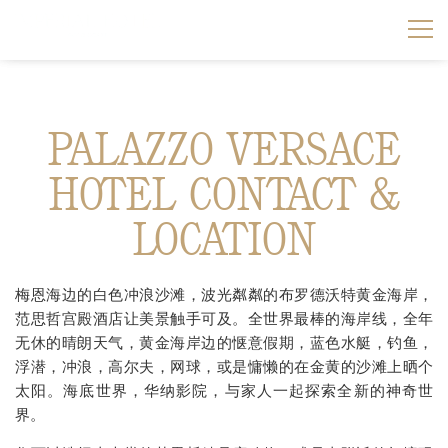
房间&套房
PALAZZO VERSACE
范思哲公寓
高级客房
HOTEL CONTACT &
餐厅及酒吧
－ 两室公寓
观湖客房
LOCATION
2 BEDROOM WITH POOL CONDOMINIUM
会议与活动
IL BAROCCO 餐厅
阳台客房
梅恩海边的白色冲浪沙滩，波光粼粼的布罗德沃特黄金海岸，
2 BEDROOM ROOFTOP CONDOMINIUM
婚宴
LE MEDUSA 宴会厅
LE JARDIN 酒廊
高级套房
范思哲宫殿酒店让美景触手可及。全世界最棒的海岸线，全年
无休的晴朗天气，黄金海岸边的惬意假期，蓝色水艇，钓鱼，
3 BEDROOM PLUNGE POOL CONDOMINIUM
优选套餐
LA FINESTRA 宴会厅
豪华套房
浮潜，冲浪，高尔夫，网球，或是慵懒的在金黄的沙滩上晒个
太阳。海底世界，华纳影院，与家人一起探索全新的神奇世
－三室公寓
水疗与健身中心
THE BOARDROOM 黄金海岸范思哲宫殿董事会厅
界。
观湖套房