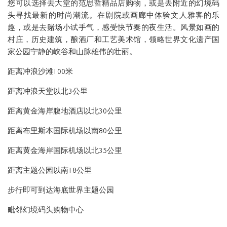
您可以选择去大堂的范思哲精品店购物，或是去附近的幻境码
3 BEDROOM ROOFTOP CONDOMINIUM
五星级的服务与设施
水景套房
头寻找最新的时尚潮流。在剧院或画廊中体验文人雅客的乐
趣，或是去赌场小试手气，感受快节奏的夜生活。风景如画的
GALLERY
村庄，历史建筑，酿酒厂和工艺美术馆，领略世界文化遗产国
至尊套房
家公园宁静的峡谷和山脉雄伟的壮丽。
联系方式
距离冲浪沙滩100米
距离冲浪天堂以北3公里
距离黄金海岸腹地酒店以北30公里
距离布里斯本国际机场以南80公里
距离黄金海岸国际机场以北35公里
距离主题公园以南18公里
步行即可到达海底世界主题公园
毗邻幻境码头购物中心